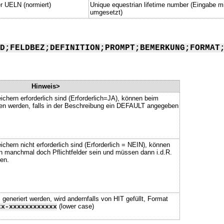
 UELN (normiert)
Unique equestrian lifetime number (Eingabe mi
umgesetzt)
D;FELDBEZ;DEFINITION;PROMPT;BEMERKUNG;FORMAT
Hinweis>
ichern erforderlich sind (Erforderlich=JA), können beim
ssen werden, falls in der Beschreibung ein DEFAULT angegeben
chern nicht erforderlich sind (Erforderlich = NEIN), können
n manchmal doch Pflichtfelder sein und müssen dann i.d.R.
en.
neriert werden, wird andernfalls von HIT gefüllt, Format
(lower case)
xx-xxxxxxxxxxxx