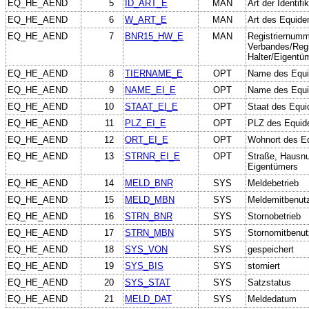
EQ_HE_AEND
5
ID_ART_E
MAN
Art der Identif
EQ_HE_AEND
6
W_ART_E
MAN
Art des Equid
EQ_HE_AEND
7
BNR15_HW_E
MAN
Registriernumm
Verbandes/Regio
Halter/Eigentü
EQ_HE_AEND
8
TIERNAME_E
OPT
Name des Equ
EQ_HE_AEND
9
NAME_EI_E
OPT
Name des Equi
EQ_HE_AEND
10
STAAT_EI_E
OPT
Staat des Equi
EQ_HE_AEND
11
PLZ_EI_E
OPT
PLZ des Equid
EQ_HE_AEND
12
ORT_EI_E
OPT
Wohnort des E
EQ_HE_AEND
13
STRNR_EI_E
OPT
Straße, Hausn
Eigentümers
EQ_HE_AEND
14
MELD_BNR
SYS
Meldebetrieb
EQ_HE_AEND
15
MELD_MBN
SYS
Meldemitbenut
EQ_HE_AEND
16
STRN_BNR
SYS
Stornobetrieb
EQ_HE_AEND
17
STRN_MBN
SYS
Stornomitbenut
EQ_HE_AEND
18
SYS_VON
SYS
gespeichert
EQ_HE_AEND
19
SYS_BIS
SYS
storniert
EQ_HE_AEND
20
SYS_STAT
SYS
Satzstatus
EQ_HE_AEND
21
MELD_DAT
SYS
Meldedatum