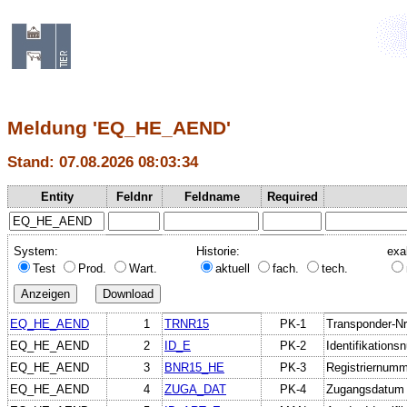
Meldung 'EQ_HE_AEND'
Stand: 07.08.2026 08:03:34
Entity
Feldnr
Feldname
Required
System:
Historie:
exa
Test
Prod.
Wart.
aktuell
fach.
tech.
EQ_HE_AEND
1
TRNR15
PK-1
Transponder-Nr
EQ_HE_AEND
2
ID_E
PK-2
Identifikation
EQ_HE_AEND
3
BNR15_HE
PK-3
Registriernumm
EQ_HE_AEND
4
ZUGA_DAT
PK-4
Zugangsdatum