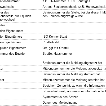
ikationsnummer
z.B. TR-Nummer,UELN, Sonstiges
enwechsels
Art des Equidenwechsels (z.B. Halterwechsel
er des
Betriebsnummer der Stelle, bei der dieser Hal
nalstelle, für Equiden-
den Equiden angezeigt wurde
merwechsel
iden
den-Eigentümers
den-Eigentümers
ISO-Kenner Staat
en-Eigentümers
Postleitzahl
quiden-Eigentümers
Ort, ggf mit Ortsteil
ummer des Equiden-
Straße, Hausnummer
Betriebsnummer die Meldung abgesetzt hat
zer
Mitbenutzernummer die Meldung abgesetzt ha
Betriebsnummer die Meldung storniert hat
zer
Mitbenutzernummer die Meldung storniert hat
Speichern-Zeitpunkt, ab wann die Information t
Storno-Zeitpunkt, ab wann die Information tech
Systemstatus des Satzes
Datum des Meldeeingang