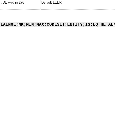
t DE wird in 276
Default LEER
;LAENGE;NK;MIN;MAX;CODESET:ENTITY;IS;EQ_HE_AE