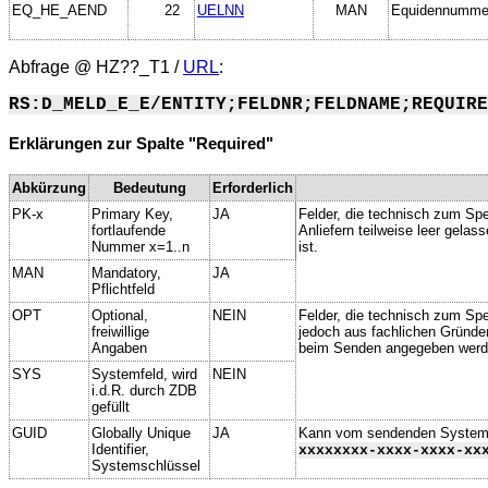
EQ_HE_AEND
22
UELNN
MAN
Equidennummer
Abfrage @
HZ??_T1
/
URL
:
RS:D_MELD_E_E/ENTITY;FELDNR;FELDNAME;REQUIRE
Erklärungen zur Spalte "Required"
Abkürzung
Bedeutung
Erforderlich
PK-x
Primary Key,
JA
Felder, die technisch zum Spe
fortlaufende
Anliefern teilweise leer gela
Nummer x=1..n
ist.
MAN
Mandatory,
JA
Pflichtfeld
OPT
Optional,
NEIN
Felder, die technisch zum Spei
freiwillige
jedoch aus fachlichen Gründe
Angaben
beim Senden angegeben werd
SYS
Systemfeld, wird
NEIN
i.d.R. durch ZDB
gefüllt
GUID
Globally Unique
JA
Kann vom sendenden System ge
Identifier,
xxxxxxxx-xxxx-xxxx-xx
Systemschlüssel