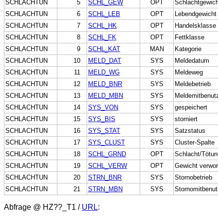
SCHLACHTUN
5
SCHL_GEW
OPT
Schlachtgewich
SCHLACHTUN
6
SCHL_LEB
OPT
Lebendgewicht
SCHLACHTUN
7
SCHL_HK
OPT
Handelsklasse
SCHLACHTUN
8
SCHL_FK
OPT
Fettklasse
SCHLACHTUN
9
SCHL_KAT
MAN
Kategorie
SCHLACHTUN
10
MELD_DAT
SYS
Meldedatum
SCHLACHTUN
11
MELD_WG
SYS
Meldeweg
SCHLACHTUN
12
MELD_BNR
SYS
Meldebetrieb
SCHLACHTUN
13
MELD_MBN
SYS
Meldemitbenut
SCHLACHTUN
14
SYS_VON
SYS
gespeichert
SCHLACHTUN
15
SYS_BIS
SYS
storniert
SCHLACHTUN
16
SYS_STAT
SYS
Satzstatus
SCHLACHTUN
17
SYS_CLUST
SYS
Cluster-Spalte
SCHLACHTUN
18
SCHL_GRND
OPT
Schlacht/Tötu
SCHLACHTUN
19
SCHL_VERW
OPT
Gewicht verwor
SCHLACHTUN
20
STRN_BNR
SYS
Stornobetrieb
SCHLACHTUN
21
STRN_MBN
SYS
Stornomitbenut
Abfrage @
HZ??_T1
/
URL
: