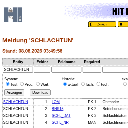
Meldung 'SCHLACHTUN'
Stand: 08.08.2026 03:49:56
Entity
Feldnr
Feldname
Required
System:
Historie:
exa
Test
Prod.
Wart.
aktuell
fach.
tech.
SCHLACHTUN
1
LOM
PK-1
Ohrmarke
SCHLACHTUN
2
BNR15
PK-2
Betriebsnumme
SCHLACHTUN
3
SCHL_DAT
PK-3
Schlachtdatum
SCHLACHTUN
4
SCHL_NR
MAN
Schlachtnumm