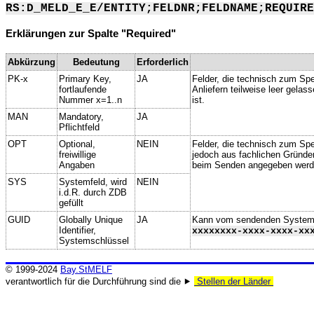
RS:D_MELD_E_E/ENTITY;FELDNR;FELDNAME;REQUIRE
Erklärungen zur Spalte "Required"
Abkürzung
Bedeutung
Erforderlich
PK-x
Primary Key,
JA
Felder, die technisch zum Spe
fortlaufende
Anliefern teilweise leer gela
Nummer x=1..n
ist.
MAN
Mandatory,
JA
Pflichtfeld
OPT
Optional,
NEIN
Felder, die technisch zum Spei
freiwillige
jedoch aus fachlichen Gründe
Angaben
beim Senden angegeben werd
SYS
Systemfeld, wird
NEIN
i.d.R. durch ZDB
gefüllt
GUID
Globally Unique
JA
Kann vom sendenden System ge
Identifier,
xxxxxxxx-xxxx-xxxx-xx
Systemschlüssel
© 1999-2024
Bay.StMELF
verantwortlich für die Durchführung sind die ⯈
Stellen der Länder