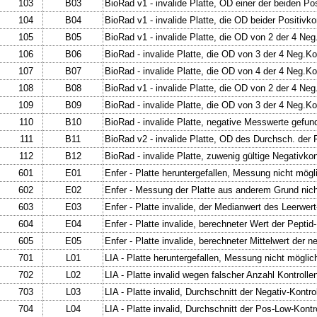
103
B03
BioRad v1 - invalide Platte, OD einer der beiden Pos
104
B04
BioRad v1 - invalide Platte, die OD beider Positivko
105
B05
BioRad v1 - invalide Platte, die OD von 2 der 4 Neg
106
B06
BioRad - invalide Platte, die OD von 3 der 4 Neg.Ko
107
B07
BioRad - invalide Platte, die OD von 4 der 4 Neg.Ko
108
B08
BioRad v1 - invalide Platte, die OD von 2 der 4 N
109
B09
BioRad - invalide Platte, die OD von 3 der 4 Neg.
110
B10
BioRad - invalide Platte, negative Messwerte gefun
111
B11
BioRad v2 - invalide Platte, OD des Durchsch. der P
112
B12
BioRad - invalide Platte, zuwenig gültige Negativko
601
E01
Enfer - Platte heruntergefallen, Messung nicht mögl
602
E02
Enfer - Messung der Platte aus anderem Grund nicht
603
E03
Enfer - Platte invalide, der Medianwert des Leerwer
604
E04
Enfer - Platte invalide, berechneter Wert der Peptid
605
E05
Enfer - Platte invalide, berechneter Mittelwert der n
701
L01
LIA - Platte heruntergefallen, Messung nicht möglic
702
L02
LIA - Platte invalid wegen falscher Anzahl Kontrollen
703
L03
LIA - Platte invalid, Durchschnitt der Negativ-Kontr
704
L04
LIA - Platte invalid, Durchschnitt der Pos-Low-Kontr