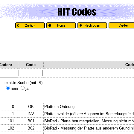
Codenr
Code
Code
exakte Suche (mit IS):
nein
ja
0
OK
Platte in Ordnung
1
INV
Platte invalide (nähere Angaben im Bemerkungsfeld
101
B01
BioRad - Platte heruntergefallen, Messung nicht mö
102
B02
BioRad - Messung der Platte aus anderem Grund nic