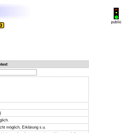
text
)
glich.
ht möglich, Erklärung s.u.