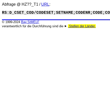
Abfrage @
HZ??_T1
/
URL
:
RS:D_CSET_COD/CODESET;SETNAME;CODENR;CODE;CO
© 1999-2024
Bay.StMELF
verantwortlich für die Durchführung sind die ⯈
Stellen der Länder