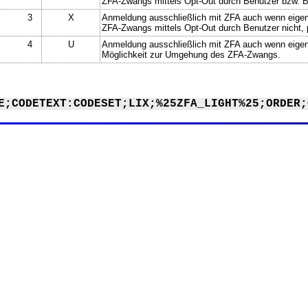
ZFA-Zwangs mittels Opt-Out durch Benutzer bzw. Be
3
X
Anmeldung ausschließlich mit ZFA auch wenn eigentl
ZFA-Zwangs mittels Opt-Out durch Benutzer nicht, 
4
U
Anmeldung ausschließlich mit ZFA auch wenn eigentl
Möglichkeit zur Umgehung des ZFA-Zwangs.
E;CODETEXT:CODESET;LIX;%25ZFA_LIGHT%25;ORDER;