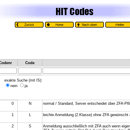
Codenr
Code
exakte Suche (mit IS):
nein
ja
0
N
normal / Standard, Server entscheidet über ZFA-Pfl
1
L
leichte Anmeldung (2.Klasse) ohne ZFA gewünscht au
2
S
Anmeldung ausschließlich mit ZFA auch wenn eigentl