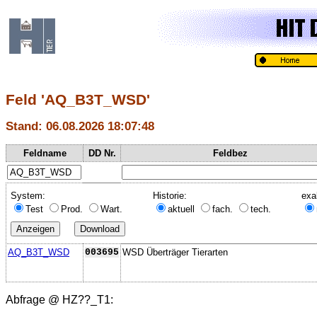
Feld 'AQ_B3T_WSD'
Stand: 06.08.2026 18:07:48
Feldname
DD Nr.
Feldbez
System:
Historie:
exa
Test
Prod.
Wart.
aktuell
fach.
tech.
AQ_B3T_WSD
003695
WSD Überträger Tierarten
Abfrage @
HZ??_T1
: