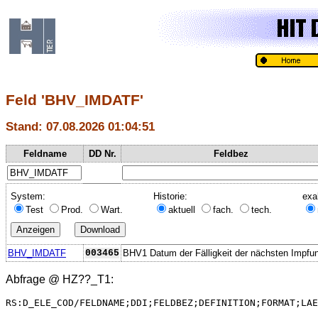
Feld 'BHV_IMDATF'
Stand: 07.08.2026 01:04:51
Feldname
DD Nr.
Feldbez
System:
Historie:
exa
Test
Prod.
Wart.
aktuell
fach.
tech.
BHV_IMDATF
003465
BHV1 Datum der Fälligkeit der nächsten Impfu
Abfrage @
HZ??_T1
:
RS:D_ELE_COD/FELDNAME;DDI;FELDBEZ;DEFINITION;FORMAT;LAE