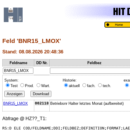
Feld 'BNR15_LMOX'
Stand: 08.08.2026 20:48:36
Feldname
DD Nr.
Feldbez
System:
Historie:
exa
Test
Prod.
Wart.
aktuell
fach.
tech.
BNR15_LMOX
002118
Betriebsnr Halter letztes Monat (aufbereitet)
Abfrage @
HZ??_T1
:
RS:D_ELE_COD/FELDNAME;DDI;FELDBEZ;DEFINITION;FORMAT;LAE