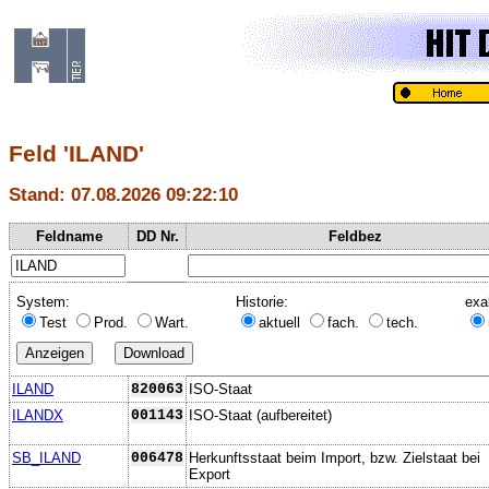
Feld 'ILAND'
Stand: 07.08.2026 09:22:10
Feldname
DD Nr.
Feldbez
System:
Historie:
exa
Test
Prod.
Wart.
aktuell
fach.
tech.
ILAND
820063
ISO-Staat
ILANDX
001143
ISO-Staat (aufbereitet)
SB_ILAND
006478
Herkunftsstaat beim Import, bzw. Zielstaat bei
Export