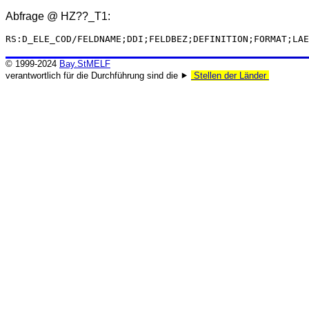
Abfrage @
HZ??_T1
:
RS:D_ELE_COD/FELDNAME;DDI;FELDBEZ;DEFINITION;FORMAT;LAE
© 1999-2024
Bay.StMELF
verantwortlich für die Durchführung sind die ⯈
Stellen der Länder