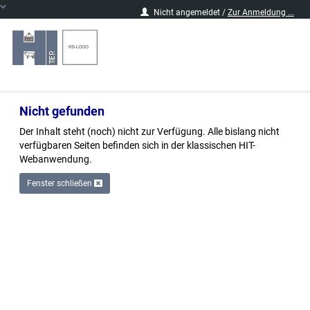
Nicht angemeldet /
Zur Anmeldung ...
zu
Ihrer
Regionalstelle:
Nicht gefunden
Logo
der
Der Inhalt steht (noch) nicht zur Verfügung. Alle bislang nicht
Regionalstelle
verfügbaren Seiten befinden sich in der klassischen HIT-
Webanwendung.
Fenster schließen